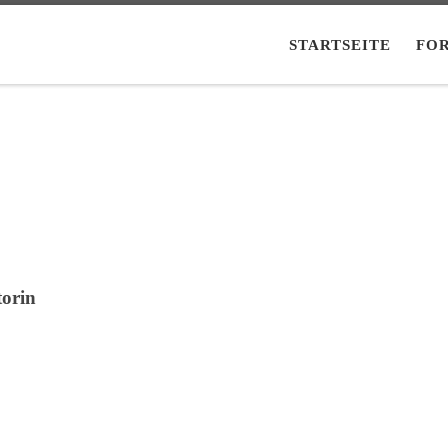
STARTSEITE
FO
torin