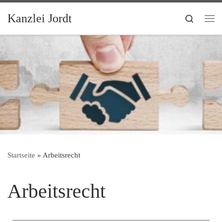
Zum Inhalt springen
Kanzlei Jordt
Search
Me
Startseite
»
Arbeitsrecht
Arbeitsrecht